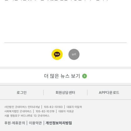
카카오
url
링크
더 많은 뉴스 보기
로그인
회원상담센터
APP다운로드
사단법인 굿네이버스 인터내셔날
|
105-82-13183
|
대표자 이일하
사회복지법인 굿네이버스
|
105-82-10319
|
대표자 이호균
서울 영등포구 버드나루로 13 굿네이버스
후원·제휴문의
|
이용약관
|
개인정보처리방침