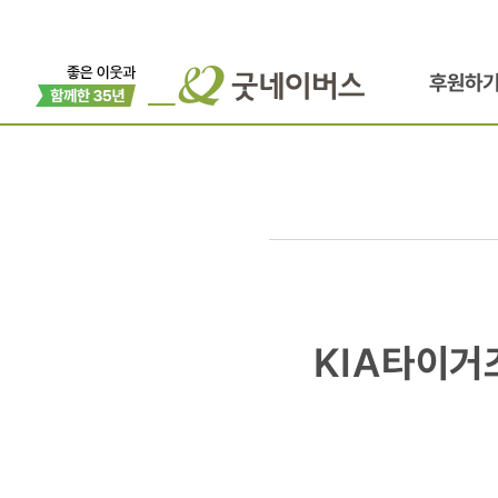
후원하
KIA타이거
KIA타이거
김선빈
선수,