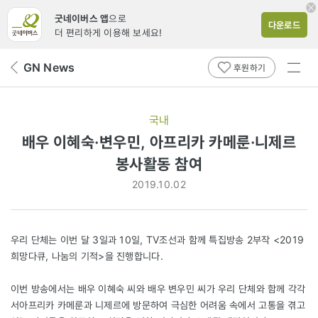
굿네이버스 앱
으로
다운로드
더 편리하게 이용해 보세요!
전체
GN News
뒤
후원하기
메뉴
페
보기
이
지
국내
로
배우 이혜숙·변우민, 아프리카 카메룬·니제르
봉사활동 참여
2019.10.02
우리 단체는 이번 달 3일과 10일, TV조선과 함께 특집방송 2부작 <2019
희망다큐, 나눔의 기적>을 진행합니다.
이번 방송에서는 배우 이혜숙 씨와 배우 변우민 씨가 우리 단체와 함께 각각
서아프리카 카메룬과 니제르에 방문하여 극심한 어려움 속에서 고통을 겪고