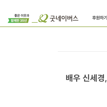
후원하
배우
배우 신세경
신세경,
국내