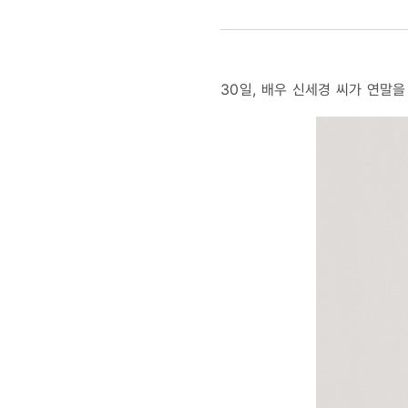
위기가정
여아
30일, 배우 신세경 씨가 연말
지원
위해
유튜브
수익금
기부