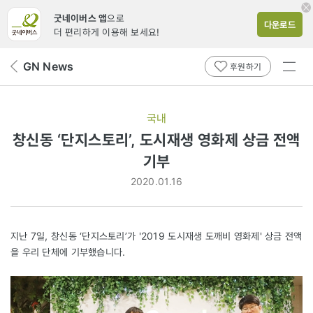
굿네이버스 앱
으로
다운로드
더 편리하게 이용해 보세요!
전체
GN News
뒤
후원하기
메뉴
페
보기
이
지
국내
로
창신동 ‘단지스토리’, 도시재생 영화제 상금 전액
기부
2020.01.16
지난 7일, 창신동 ‘단지스토리’가 '2019 도시재생 도깨비 영화제' 상금 전액
을 우리 단체에 기부했습니다.