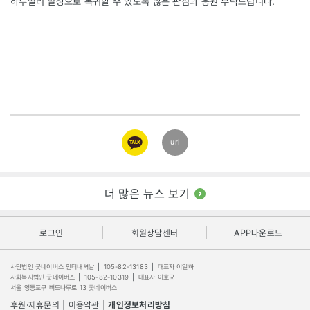
하루빨리 일상으로 복귀할 수 있도록 많은 관심과 응원 부탁드립니다.
카카오
url
링크
더 많은 뉴스 보기
로그인
회원상담센터
APP다운로드
사단법인 굿네이버스 인터내셔날
|
105-82-13183
|
대표자 이일하
사회복지법인 굿네이버스
|
105-82-10319
|
대표자 이호균
서울 영등포구 버드나루로 13 굿네이버스
후원·제휴문의
|
이용약관
|
개인정보처리방침