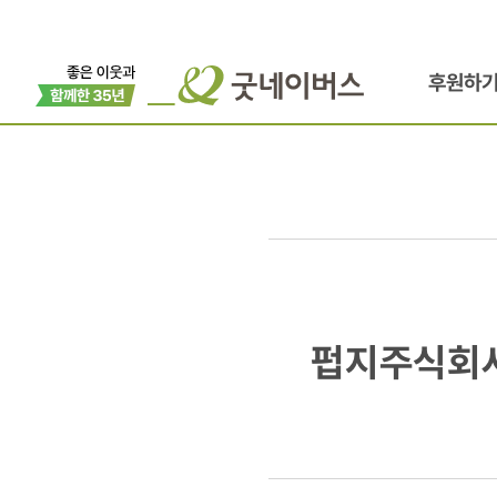
후원하
펍지주식회사
펍지주식회사
국내
위기가정