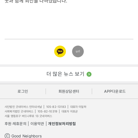
웃과 함께 최선을 다하겠습니다.
카카오
url
링크
더 많은 뉴스 보기
로그인
회원상담센터
APP다운로드
사단법인 굿네이버스 인터내셔날
|
105-82-13183
|
대표자 이일하
사회복지법인 굿네이버스
|
105-82-10319
|
대표자 이호균
서울 영등포구 버드나루로 13 굿네이버스
후원·제휴문의
|
이용약관
|
개인정보처리방침
Ⓒ Good Neighbors