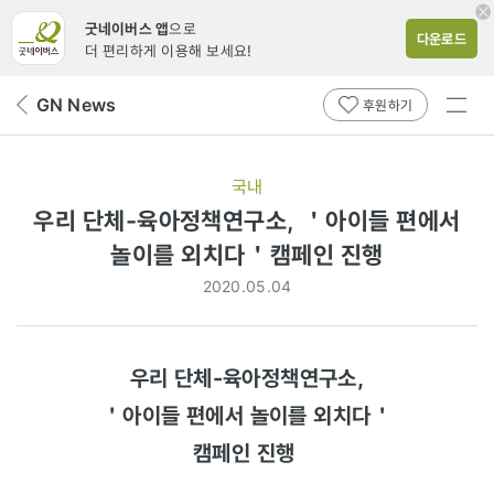
굿네이버스 앱
으로
다운로드
더 편리하게 이용해 보세요!
전체
GN News
뒤
후원하기
메뉴
페
보기
이
지
국내
로
우리 단체-육아정책연구소, ＇아이들 편에서
놀이를 외치다＇캠페인 진행
2020.05.04
우리 단체-육아정책연구소,
＇아이들 편에서 놀이를 외치다＇
캠페인 진행