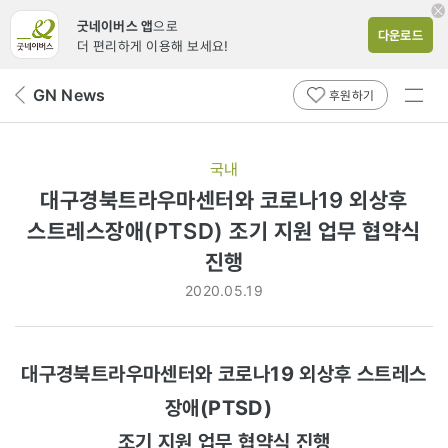
굿네이버스 앱
으로
다운로드
더 편리하게 이용해 보세요!
전체
GN News
뒤
후원하기
메뉴
페
보기
이
지
국내
로
대구경북트라우마센터와 코로나19 외상후
스트레스장애(PTSD) 조기 지원 업무 협약식
진행
2020.05.19
대구경북트라우마센터와 코로나19 외상후 스트레스
장애(PTSD)
조기 지원 업무 협약식 진행