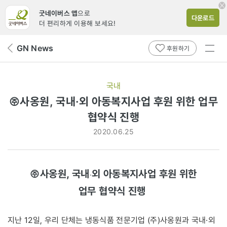
굿네이버스 앱
으로
다운로드
더 편리하게 이용해 보세요!
전체
GN News
뒤
후원하기
메뉴
페
보기
이
지
국내
로
㈜사옹원, 국내·외 아동복지사업 후원 위한 업무
협약식 진행
2020.06.25
㈜사옹원, 국내
외 아동복지사업 후원 위한
·
업무 협약식 진행
지난 12일, 우리 단체는 냉동식품 전문기업 (주)사옹원과 국내·외