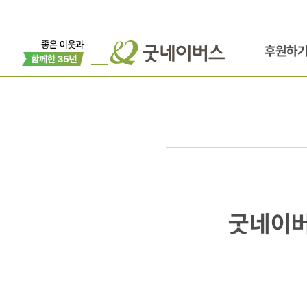
후원하
굿네이버스
굿네이버
몽골,
구강위생