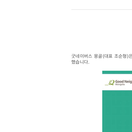
인형극
＇
나의
달콤한
굿네이버스 몽골(대표 조순형)은
했습니다.
치아여행
＇
제작
및
공연