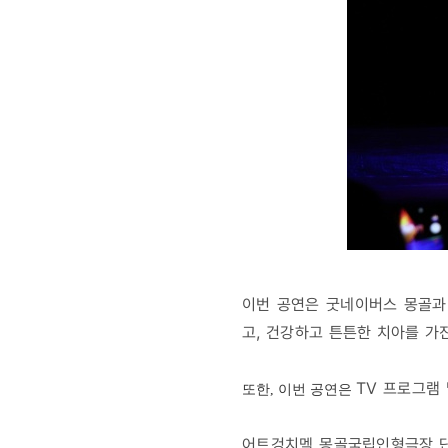
이번 공연은 굿네이버스 몽골과
고, 건강하고 튼튼한 치아를 가
TV 프로그램
또한, 이번 공연은
어트겅치멕 몽골국립인형극장 단장