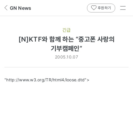
전체
GN News
뒤
후원하기
메뉴
페
보기
이
지
긴급
로
[N]KTF와 함께 하는 “중고폰 사랑의
기부캠페인”
2005.10.07
"http://www.w3.org/TR/html4/loose.dtd">