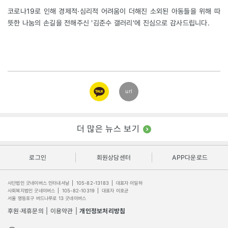
코로나19로 인해 경제적·심리적 어려움이 더해진 소외된 아동들을 위해 따
뜻한 나눔의 손길을 전해주신 '김준수 갤러리'에 진심으로 감사드립니다.
카카오
url
링크
더 많은 뉴스 보기
로그인
회원상담센터
APP다운로드
사단법인 굿네이버스 인터내셔날
|
105-82-13183
|
대표자 이일하
사회복지법인 굿네이버스
|
105-82-10319
|
대표자 이호균
서울 영등포구 버드나루로 13 굿네이버스
후원·제휴문의
|
이용약관
|
개인정보처리방침