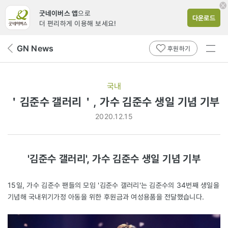
굿네이버스 앱
으로
다운로드
더 편리하게 이용해 보세요!
전체
GN News
뒤
후원하기
메뉴
페
보기
이
지
국내
로
＇김준수 갤러리＇, 가수 김준수 생일 기념 기부
2020.12.15
'김준수 갤러리', 가수 김준수 생일 기념 기부
15일, 가수 김준수 팬들의 모임 '김준수 갤러리'는 김준수의 34번째 생일을
기념해 국내위기가정 아동을 위한 후원금과 여성용품을 전달했습니다.