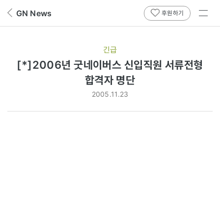
전체
GN News
뒤
후원하기
메뉴
페
보기
이
지
긴급
로
[*]2006년 굿네이버스 신입직원 서류전형
합격자 명단
2005.11.23