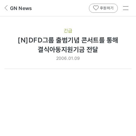
전체
GN News
뒤
후원하기
메뉴
페
보기
이
지
긴급
로
[N]DFD그룹 출범기념 콘서트를 통해
결식아동지원기금 전달
2006.01.09