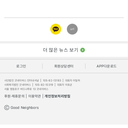
카카오
url
링크
더 많은 뉴스 보기
로그인
회원상담센터
APP다운로드
사단법인 굿네이버스 인터내셔날
|
105-82-13183
|
대표자 이일하
사회복지법인 굿네이버스
|
105-82-10319
|
대표자 이호균
서울 영등포구 버드나루로 13 굿네이버스
후원·제휴문의
|
이용약관
|
개인정보처리방침
Ⓒ Good Neighbors