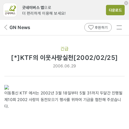
굿네이버스 앱
으로
다운로드
더 편리하게 이용해 보세요!
전체
GN News
뒤
후원하기
메뉴
페
보기
이
지
긴급
로
[*]KTF의 이웃사랑실천[2002/02/25]
2006.06.29
이동통신 KTF 에서는 2002년 3월 18일부터 5월 31까지 두달간 진행될
제10회 2002 사랑의 동전모으기 행사를 위하여 기금을 협찬해 주셨습니
다.