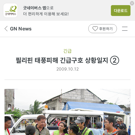
굿네이버스 앱
으로
다운로드
더 편리하게 이용해 보세요!
전체
GN News
뒤
후원하기
메뉴
페
보기
이
지
긴급
로
필리핀 태풍피해 긴급구호 상황일지 ②
2009.10.12