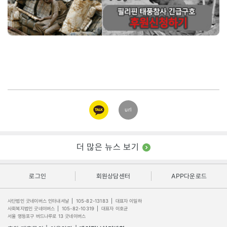
카카오
url
링크
더 많은 뉴스 보기
로그인
회원상담센터
APP다운로드
사단법인 굿네이버스 인터내셔날
|
105-82-13183
|
대표자 이일하
사회복지법인 굿네이버스
|
105-82-10319
|
대표자 이호균
서울 영등포구 버드나루로 13 굿네이버스