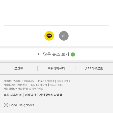
카카오
url
링크
더 많은 뉴스 보기
로그인
회원상담센터
APP다운로드
사단법인 굿네이버스 인터내셔날
|
105-82-13183
|
대표자 이일하
사회복지법인 굿네이버스
|
105-82-10319
|
대표자 이호균
서울 영등포구 버드나루로 13 굿네이버스
후원·제휴문의
|
이용약관
|
개인정보처리방침
Ⓒ Good Neighbors