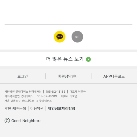
카카오
url
링크
더 많은 뉴스 보기
로그인
회원상담센터
APP다운로드
사단법인 굿네이버스 인터내셔날
|
105-82-13183
|
대표자 이일하
사회복지법인 굿네이버스
|
105-82-10319
|
대표자 이호균
서울 영등포구 버드나루로 13 굿네이버스
후원·제휴문의
|
이용약관
|
개인정보처리방침
Ⓒ Good Neighbors