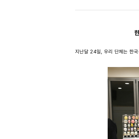
위한
물품
한
후원
전달식
지난달 24일, 우리 단체는 한
진행