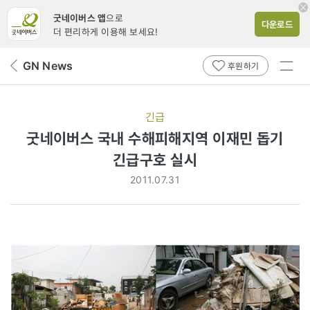
굿네이버스 앱
으로
다운로드
더 편리하게 이용해 보세요!
전체
GN News
뒤
후원하기
메뉴
페
보기
이
지
긴급
로
굿네이버스 국내 수해피해지역 이재민 돕기
긴급구호 실시
2011.07.31