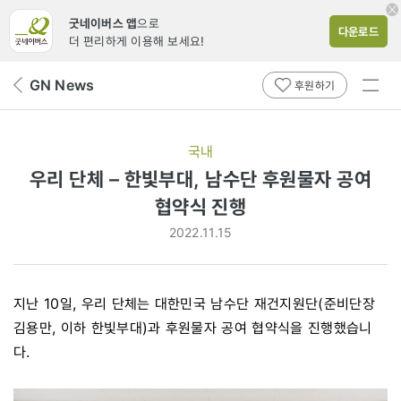
굿네이버스 앱
으로
다운로드
더 편리하게 이용해 보세요!
전체
GN News
뒤
후원하기
메뉴
페
보기
이
지
국내
로
우리 단체 – 한빛부대, 남수단 후원물자 공여
협약식 진행
2022.11.15
지난 10일, 우리 단체는 대한민국 남수단 재건지원단(준비단장
김용만, 이하 한빛부대)과 후원물자 공여 협약식을 진행했습니
다.