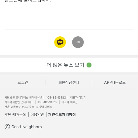
카카오
url
링크
더 많은 뉴스 보기
로그인
회원상담센터
APP다운로드
사단법인 굿네이버스 인터내셔날
|
105-82-13183
|
대표자 이일하
사회복지법인 굿네이버스
|
105-82-10319
|
대표자 이호균
서울 영등포구 버드나루로 13 굿네이버스
후원·제휴문의
|
이용약관
|
개인정보처리방침
Ⓒ Good Neighbors