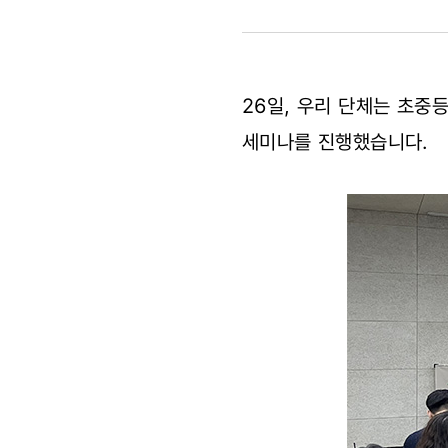
종사자
위한
26일, 우리 단체는 초중
'기후위기
세미나를 진행했습니다.
시대,
행동하는
세계시민교
방향'
세미나
진행