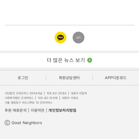
카카오
url
링크
더 많은 뉴스 보기
로그인
회원상담센터
APP다운로드
사단법인 굿네이버스 인터내셔날
|
105-82-13183
|
대표자 이일하
사회복지법인 굿네이버스
|
105-82-10319
|
대표자 이호균
서울 영등포구 버드나루로 13 굿네이버스
후원·제휴문의
|
이용약관
|
개인정보처리방침
Ⓒ Good Neighbors