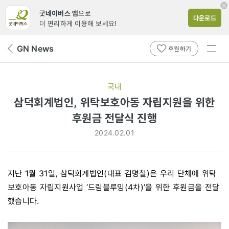
굿네이버스 앱
으로
다운로드
더 편리하게 이용해 보세요!
전체
GN News
뒤
후원하기
메뉴
페
보기
이
지
국내
로
삼덕회계법인, 위탁보호아동 자립지원을 위한
후원금 전달식 진행
2024.02.01
지난 1월 31일, 삼덕회계법인(대표 김명철)은 우리 단체에 위탁
보호아동 자립지원사업 ‘드림블루밍(4차)’을 위한 후원금을 전달
했습니다.