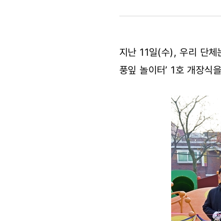
놀
권리
지난 11일(수), 우리 
및
풍잎 놀이터’ 1호 개장식
건강권
향상
위한
공공형
놀이터
‘단풍잎