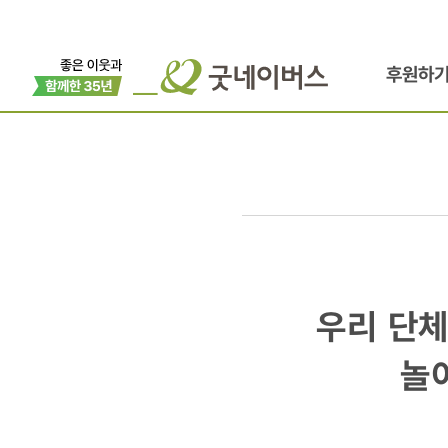
후원하
우리
우리 단체
단체,
놀이
아동