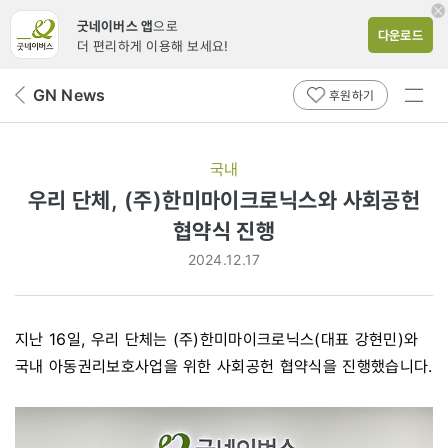
굿네이버스 앱
으로
다운로드
더 편리하게 이용해 보세요!
전체
GN News
뒤
후원하기
메뉴
페
보기
이
지
국내
로
우리 단체, (주)한미마이크로닉스와 사회공헌
협약식 진행
2024.12.17
지난 16일, 우리 단체는 (주)한미마이크로닉스(대표 강현민)와
국내 아동권리보호사업을 위한 사회공헌 협약식을 진행했습니다.