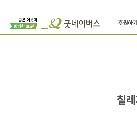
후원하
칠레지부.
칠레
발파라이소
긴급