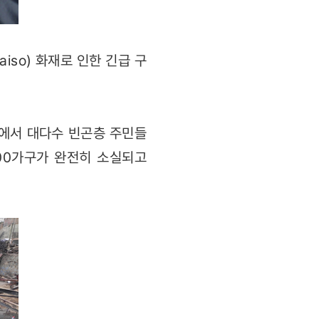
iso) 화재로 인한 긴급 구
역에서 대다수 빈곤층 주민들
900가구가 완전히 소실되고