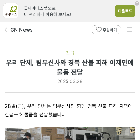
굿네이버스 앱
으로
다운로드
더 편리하게 이용해 보세요!
전체
GN News
뒤
후원하기
메뉴
페
보기
이
지
긴급
로
우리 단체, 팀무신사와 경북 산불 피해 이재민에
물품 전달
2025.03.28
28일(금), 우리 단체는 팀무신사와 함께 경북 산불 피해 지역에
긴급구호 물품을 전달했습니다.