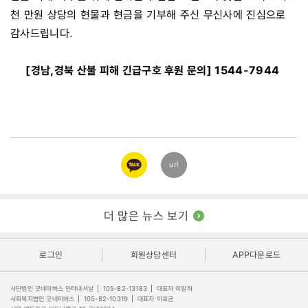
천 만원 상당의 현물과 현금을 기부해 주신 무신사에 진심으로
감사드립니다.
[경남,경북 산불 피해 긴급구호 후원 문의] 1544-7944
카카오
url
링크
더 많은 뉴스 보기
로그인
회원상담센터
APP다운로드
사단법인 굿네이버스 인터내셔날
|
105-82-13183
|
대표자 이일하
사회복지법인 굿네이버스
|
105-82-10319
|
대표자 이호균