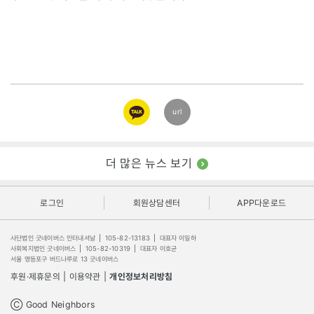
카카오
url
링크
더 많은 뉴스 보기
로그인
회원상담센터
APP다운로드
사단법인 굿네이버스 인터내셔날
|
105-82-13183
|
대표자 이일하
사회복지법인 굿네이버스
|
105-82-10319
|
대표자 이호균
서울 영등포구 버드나루로 13 굿네이버스
후원·제휴문의
|
이용약관
|
개인정보처리방침
Ⓒ Good Neighbors