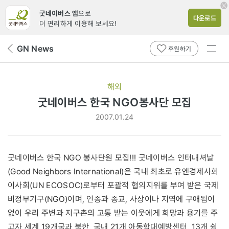
굿네이버스 앱
으로
다운로드
더 편리하게 이용해 보세요!
전체
GN News
뒤
후원하기
메뉴
페
보기
이
지
해외
로
굿네이버스 한국 NGO봉사단 모집
2007.01.24
굿네이버스 한국 NGO 봉사단원 모집!!! 굿네이버스 인터내셔날
(Good Neighbors International)은 국내 최초로 유엔경제사회
이사회(UN ECOSOC)로부터 포괄적 협의지위를 부여 받은 국제
비정부기구(NGO)이며, 인종과 종교, 사상이나 지역에 구애됨이
없이 우리 주변과 지구촌의 고통 받는 이웃에게 희망과 용기를 주
고자 세계 19개국과 북한, 국내 21개 아동학대예방센터, 13개 쉼