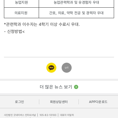
농업지원
농업관력학과 및 유경험자 우대
의료지원
간호, 의료, 약학 전공 및 경력자 우대
*관련학과 이수자는 4학기 이상 수료시 우대.
- 신청방법<
카카오
url
링크
더 많은 뉴스 보기
로그인
회원상담센터
APP다운로드
사단법인 굿네이버스 인터내셔날
|
105-82-13183
|
대표자 이일하