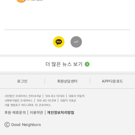
카카오
url
링크
더 많은 뉴스 보기
로그인
회원상담센터
APP다운로드
사단법인 굿네이버스 인터내셔날
|
105-82-13183
|
대표자 이일하
사회복지법인 굿네이버스
|
105-82-10319
|
대표자 이호균
서울 영등포구 버드나루로 13 굿네이버스
후원·제휴문의
|
이용약관
|
개인정보처리방침
Ⓒ Good Neighbors