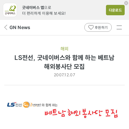
굿네이버스 앱
으로
다운로드
더 편리하게 이용해 보세요!
전체
GN News
뒤
후원하기
메뉴
페
보기
이
지
해외
로
LS전선, 굿네이버스와 함께 하는 베트남
해외봉사단 모집
2007.12.07