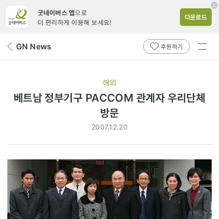
굿네이버스 앱
으로
다운로드
더 편리하게 이용해 보세요!
전체
GN News
뒤
후원하기
메뉴
페
보기
이
지
해외
로
베트남 정부기구 PACCOM 관계자 우리단체
방문
2007.12.20