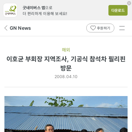
굿네이버스 앱
으로
다운로드
더 편리하게 이용해 보세요!
전체
GN News
뒤
후원하기
메뉴
페
보기
이
지
해외
로
이호균 부회장 지역조사, 기공식 참석차 필리핀
방문
2008.04.10