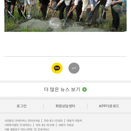
카카오
url
링크
더 많은 뉴스 보기
로그인
회원상담센터
APP다운로드
사단법인 굿네이버스 인터내셔날
|
105-82-13183
|
대표자 이일하
사회복지법인 굿네이버스
|
105-82-10319
|
대표자 이호균
서울 영등포구 버드나루로 13 굿네이버스