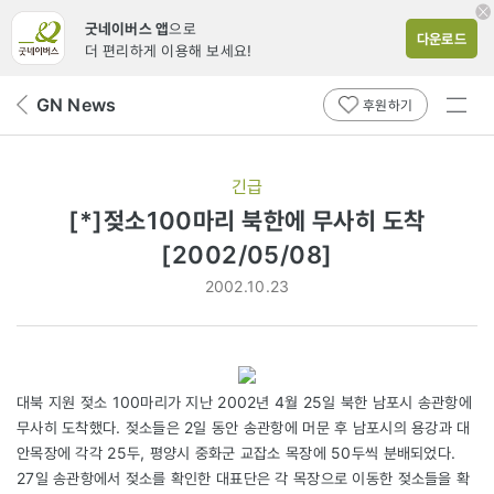
굿네이버스 앱
으로
다운로드
더 편리하게 이용해 보세요!
전체
GN News
뒤
후원하기
메뉴
페
보기
이
지
긴급
로
[*]젖소100마리 북한에 무사히 도착
[2002/05/08]
2002.10.23
대북 지원 젖소 100마리가 지난 2002년 4월 25일 북한 남포시 송관항에
무사히 도착했다. 젖소들은 2일 동안 송관항에 머문 후 남포시의 용강과 대
안목장에 각각 25두, 평양시 중화군 교잡소 목장에 50두씩 분배되었다.
27일 송관항에서 젖소를 확인한 대표단은 각 목장으로 이동한 젖소들을 확