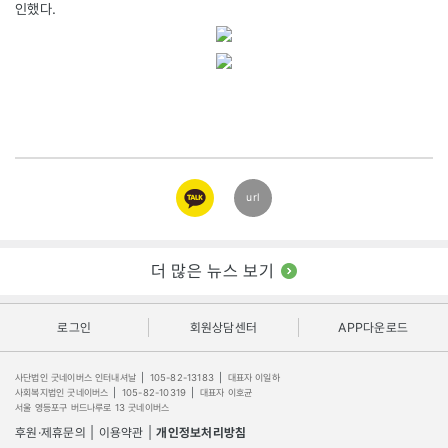
인했다.
카카오
url
링크
더 많은 뉴스 보기
로그인
회원상담센터
APP다운로드
사단법인 굿네이버스 인터내셔날
|
105-82-13183
|
대표자 이일하
사회복지법인 굿네이버스
|
105-82-10319
|
대표자 이호균
서울 영등포구 버드나루로 13 굿네이버스
후원·제휴문의
|
이용약관
|
개인정보처리방침