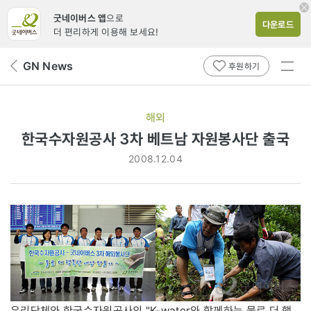
굿네이버스 앱
으로
다운로드
더 편리하게 이용해 보세요!
전체
GN News
뒤
후원하기
메뉴
페
보기
이
지
해외
로
한국수자원공사 3차 베트남 자원봉사단 출국
2008.12.04
우리단체와 한국수자원공사의 "K-water와 함께하는 물로 더 행