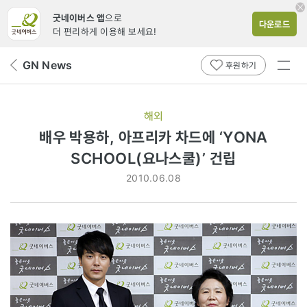
굿네이버스 앱
으로
다운로드
더 편리하게 이용해 보세요!
전체
GN News
뒤
후원하기
메뉴
페
보기
이
지
해외
로
배우 박용하, 아프리카 차드에 ‘YONA
SCHOOL(요나스쿨)’ 건립
2010.06.08