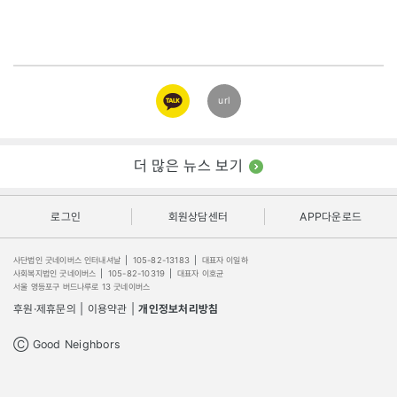
카카오
url
링크
더 많은 뉴스 보기
로그인
회원상담센터
APP다운로드
사단법인 굿네이버스 인터내셔날
|
105-82-13183
|
대표자 이일하
사회복지법인 굿네이버스
|
105-82-10319
|
대표자 이호균
서울 영등포구 버드나루로 13 굿네이버스
후원·제휴문의
|
이용약관
|
개인정보처리방침
Ⓒ Good Neighbors