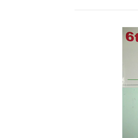
제
6회
GELTA
세미나
개최