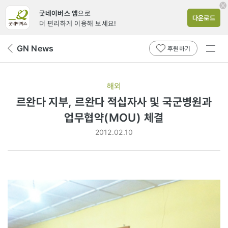
굿네이버스 앱
으로
다운로드
더 편리하게 이용해 보세요!
전체
GN News
뒤
후원하기
메뉴
페
보기
이
지
해외
로
르완다 지부, 르완다 적십자사 및 국군병원과
업무협약(MOU) 체결
2012.02.10