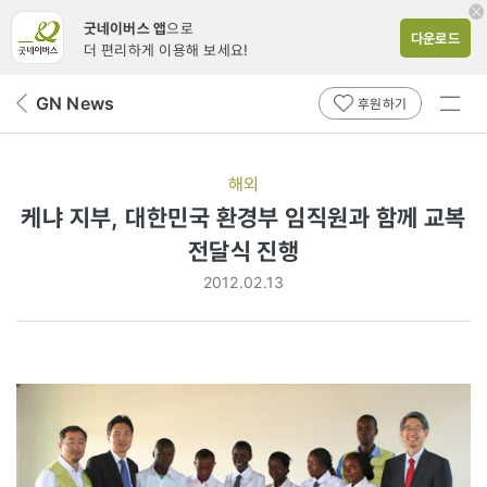
굿네이버스 앱
으로
다운로드
더 편리하게 이용해 보세요!
전체
GN News
뒤
후원하기
메뉴
페
보기
이
지
해외
로
케냐 지부, 대한민국 환경부 임직원과 함께 교복
전달식 진행
2012.02.13