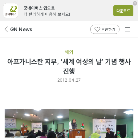
굿네이버스 앱
으로
다운로드
더 편리하게 이용해 보세요!
전체
GN News
뒤
후원하기
메뉴
페
보기
이
지
해외
로
아프가니스탄 지부, ‘세계 여성의 날’ 기념 행사
진행
2012.04.27