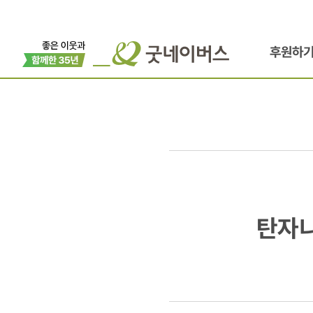
후원하
탄자니아
탄자니
지부,
아프리카