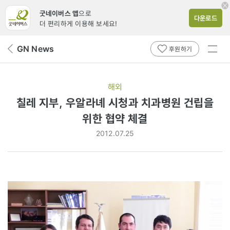
굿네이버스 앱
으로
다운로드
더 편리하게 이용해 보세요!
전체
GN News
뒤
후원하기
메뉴
페
보기
이
지
해외
로
칠레 지부, 우알라녜 시청과 치과병원 건립을
위한 협약 체결
2012.07.25