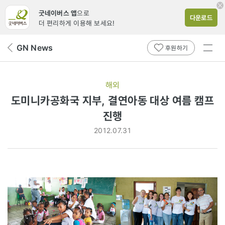
굿네이버스 앱
으로
다운로드
더 편리하게 이용해 보세요!
전체
GN News
뒤
후원하기
메뉴
페
보기
이
지
해외
로
도미니카공화국 지부, 결연아동 대상 여름 캠프
진행
2012.07.31