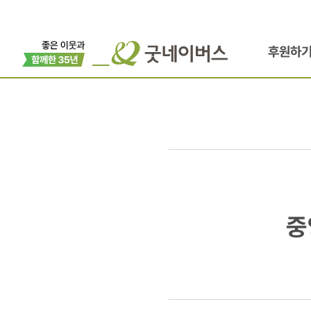
후원하
중앙아프리
중
지부
개소식