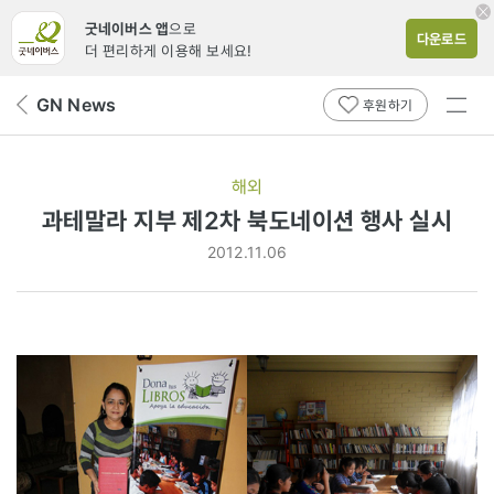
굿네이버스 앱
으로
다운로드
더 편리하게 이용해 보세요!
전체
GN News
뒤
후원하기
메뉴
페
보기
이
지
해외
로
과테말라 지부 제2차 북도네이션 행사 실시
2012.11.06