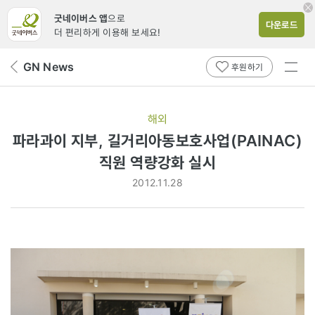
굿네이버스 앱
으로
다운로드
더 편리하게 이용해 보세요!
전체
GN News
뒤
후원하기
메뉴
페
보기
이
지
해외
로
파라과이 지부, 길거리아동보호사업(PAINAC)
직원 역량강화 실시
2012.11.28