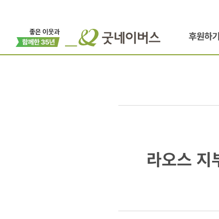
후원하
라오스
라오스 지
지부,
시엔쾅