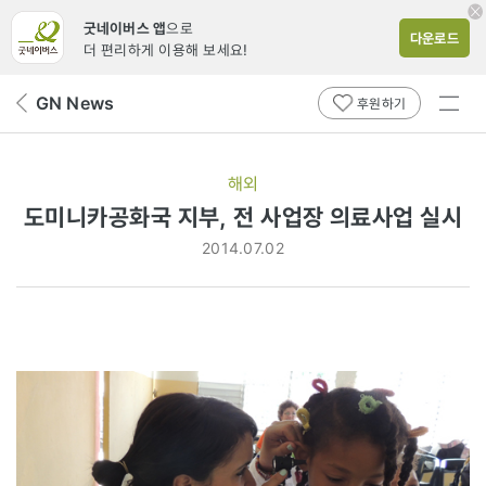
굿네이버스 앱
으로
다운로드
더 편리하게 이용해 보세요!
전체
GN News
뒤
후원하기
메뉴
페
보기
이
지
해외
로
도미니카공화국 지부, 전 사업장 의료사업 실시
2014.07.02